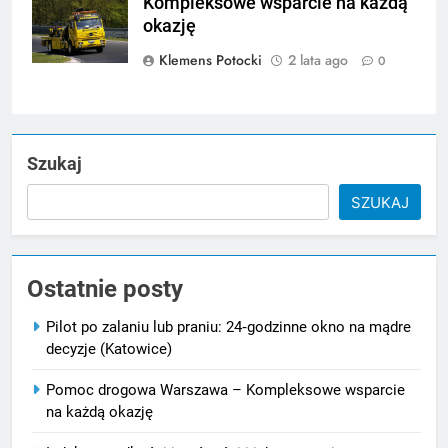
Kompleksowe wsparcie na każdą
Pixabay.com
okazję
Klemens Potocki
2 lata ago
0
Szukaj
SZUKAJ
Ostatnie posty
Pilot po zalaniu lub praniu: 24‑godzinne okno na mądre
decyzje (Katowice)
Pomoc drogowa Warszawa – Kompleksowe wsparcie
na każdą okazję