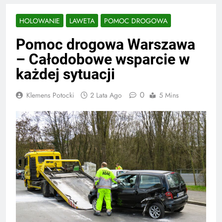
HOLOWANIE
LAWETA
POMOC DROGOWA
Pomoc drogowa Warszawa
– Całodobowe wsparcie w
każdej sytuacji
0
Klemens Potocki
2 Lata Ago
5 Mins