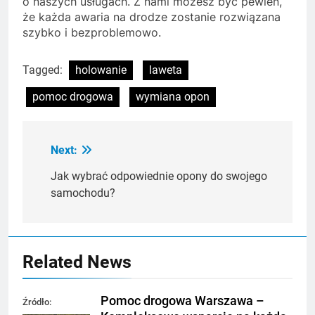
o naszych usługach. Z nami możesz być pewien,
że każda awaria na drodze zostanie rozwiązana
szybko i bezproblemowo.
Tagged:
holowanie
laweta
pomoc drogowa
wymiana opon
Next:
Nawigacja
wpisu
Jak wybrać odpowiednie opony do swojego
samochodu?
Related News
Pomoc drogowa Warszawa –
Źródło: